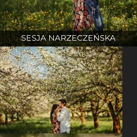
SESJA NARZECZEŃSKA