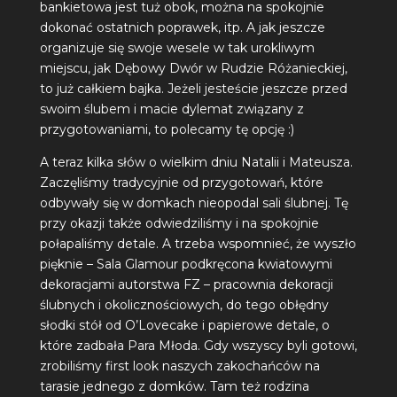
bankietowa jest tuż obok, można na spokojnie
dokonać ostatnich poprawek, itp. A jak jeszcze
organizuje się swoje wesele w tak urokliwym
miejscu, jak
Dębowy Dwór w Rudzie Różanieckiej
,
to już całkiem bajka. Jeżeli jesteście jeszcze przed
swoim ślubem i macie dylemat związany z
przygotowaniami, to polecamy tę opcję :)
A teraz kilka słów o wielkim dniu Natalii i Mateusza.
Zaczęliśmy tradycyjnie od przygotowań, które
odbywały się w domkach nieopodal sali ślubnej. Tę
przy okazji także odwiedziliśmy i na spokojnie
połapaliśmy detale. A trzeba wspomnieć, że wyszło
pięknie – Sala Glamour podkręcona kwiatowymi
dekoracjami autorstwa
FZ – pracownia dekoracji
ślubnych i okolicznościowych
, do tego obłędny
słodki stół od
O’Lovecake
i papierowe detale, o
które zadbała Para Młoda. Gdy wszyscy byli gotowi,
zrobiliśmy first look naszych zakochańców na
tarasie jednego z domków. Tam też rodzina