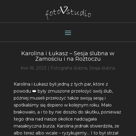
Karolina i Łukasz – Sesja ślubna w
Zamościu i na Roztoczu
kwi 18, 2023
|
Fotografia ślubna
,
Sesja ślubna
Karolina i Łukasz byli jedną z tych par, które z
powodu 👑 były zmuszone przełożyć swój ślub,
później musieli przełożyć także swoją sesję i
spotkaliśmy się dopiero w kolejnym roku. Mało
brakowało, a i to by nie doszło do skutku, ponieważ
tego dnia nad nasze okolice nadciągała
masakryczna burza. Karolina jednak stwierdziła, że
albo teraz albo wcale – ryzykujemy… I to był strzał