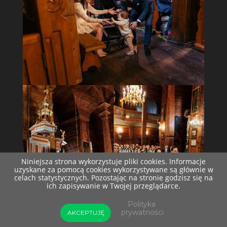
Niniejsza strona wykorzystuje pliki cookies. Informacje
uzyskane za pomocą cookies wykorzystywane są głównie w
celach statystycznych. Pozostając na stronie godzisz się na
ich zapisywanie w Twojej przeglądarce.
Polityka
prywatności
AKCEPTUJĘ