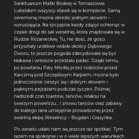
Sanktuarium Matki Boskiej
w Tomaszowie
Lubelskim wszyscy stawili się w komplecie. Samą
ceremonię można określić jednym słowem –
wzruszająca. Na szczęście każdy zdążył ochłonąć w
czasie drogi do sali weselnej, która znajdowała się w
Rudzie Różanieckiej. Tu, nie dość, że gości
przywitały urokliwe widoki okolicy
Dębowego
Dworu
, to jeszcze pogoda zdecydowała się być
łaskawa i wreszcie przestało padać. Dzięki temu,
po powitaniu Pary Młodej przez rodziców przed
Karczmą pod Szczęśliwym Karpiem, można było
jednocześnie cieszyć się i dobrym słowem i
pięknymi pejzażami podczas życzeń. Później
nadszedł czas toastów, tańców, relaksu na
świeżym powietrzu… i znowu tańców oraz zabawy
do białego rana umiejętnie prowadzonej przez
świetną ekipę
Weselnicy – Bogdan i Grażynka
.
Po weselu udało nam się jeszcze raz spotkać. Tym
razem na spokojnie i w o wiele lepszych warunkach