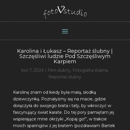
Karolina i Łukasz – Reportaż ślubny |
Szczęśliwi ludzie Pod Szczęśliwym
Karpiem
kwi 7, 2024
|
Film ślubny
,
Fotografia ślubna
,
Reportaż ślubny
Karolinę znam od kiedy była małą, słodką
dziewczynką. Poznałyśmy się na macie, gdzie
dołączyła do swojego brata i taty, by wkroczyć w
fascynujący świat karate. Do tej pory pamiętam jej
wspierające mnie okrzyki „Kopaj go!”, w trakcie
moich sparingów z jej bratem (pozdrawiam Bartek