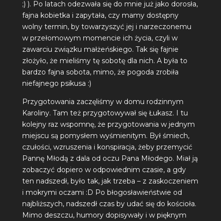
;) ). Po latach odezwała się do mnie już jako dorosła,
fajna kobietka i zapytała, czy mamy dostępny
wolny termin, by towarzyszyć jej i narzeczonemu
w przełomowym momencie ich życia, czyli w
zawarciu związku małżeńskiego. Tak się fajnie
złożyło, że mieliśmy tę sobotę dla nich. A była to
bardzo fajna sobota, mimo, że pogoda zrobiła
niefajnego psikusa :)
Przygotowania zaczęliśmy w domu rodzinnym
Karoliny. Tam też przygotowywał się Łukasz. I tu
kolejny raz wspomnę, że przygotowania w jednym
miejscu są pomysłem wyśmienitym. Był śmiech,
czułości, wzruszenia i konspiracja, żeby przemycić
Pannę Młodą z dala od oczu Pana Młodego. Miał ją
zobaczyć dopiero w odpowiednim czasie, a gdy
ten nadszedł, było tak, jak trzeba – z zaskoczeniem
i mokrymi oczami :D Po błogosławieństwie od
najbliższych, nadszedł czas by udać się do kościoła.
Mimo deszczu, humory dopisywały i w pięknym