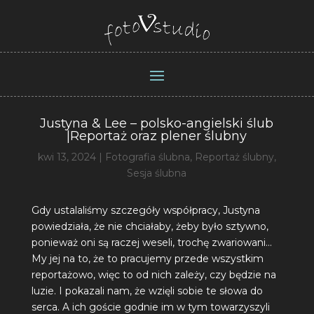
Justyna & Lee – polsko-angielski ślub
|Reportaż oraz plener ślubny
kwi 13, 2024
|
Fotografia ślubna
,
Reportaż ślubny
,
Sesja ślubna
Gdy ustalaliśmy szczegóły współpracy, Justyna
powiedziała, że nie chciałaby, żeby było sztywno,
ponieważ oni są raczej weseli, trochę zwariowani…
My jej na to, że to pracujemy przede wszystkim
reportażowo, więc to od nich zależy, czy będzie na
luzie. I pokazali nam, że wzięli sobie te słowa do
serca. A ich goście godnie im w tym towarzyszyli