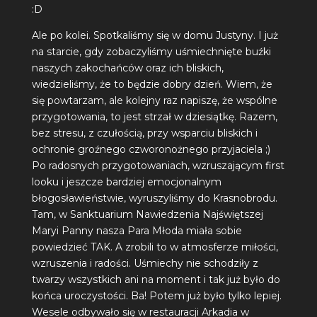
:D
Ale po kolei. Spotkaliśmy się w domu Justyny. I już
na starcie, gdy zobaczyliśmy uśmiechnięte buźki
naszych zakochańców oraz ich bliskich,
wiedzieliśmy, że to będzie dobry dzień. Wiem, że
się powtarzam, ale kolejny raz napiszę, że wspólne
przygotowania, to jest strzał w dziesiątkę. Razem,
bez stresu, z czułością, przy wsparciu bliskich i
ochronie groźnego czworonożnego przyjaciela ;)
Po radosnych przygotowaniach, wzruszającym first
looku i jeszcze bardziej emocjonalnym
błogosławieństwie, wyruszyliśmy do Krasnobrodu.
Tam, w Sanktuarium Nawiedzenia Najświętszej
Maryi Panny nasza Para Młoda miała sobie
powiedzieć TAK. A zrobili to w atmosferze miłości,
wzruszenia i radości. Uśmiechy nie schodziły z
twarzy wszystkich ani na moment i tak już było do
końca uroczystości. Ba! Potem już było tylko lepiej.
Wesele odbywało się w restauracji
Arkadia
w