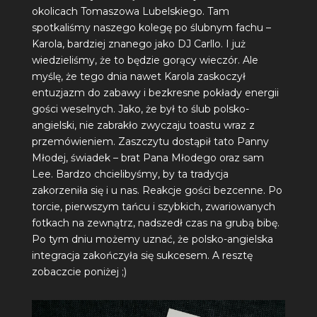
okolicach Tomaszowa Lubelskiego. Tam
spotkaliśmy naszego kolegę po ślubnym fachu –
Karola, bardziej znanego jako
DJ Carllo
. I już
wiedzieliśmy, że to będzie gorący wieczór. Ale
myślę, że tego dnia nawet Karola zaskoczył
entuzjazm do zabawy i bezkresne pokłady energii
gości weselnych. Jako, że był to ślub polsko-
angielski, nie zabrakło zwyczaju toastu wraz z
przemówieniem. Zaszczytu dostąpił tato Panny
Młodej, świadek – brat Pana Młodego oraz sam
Lee. Bardzo chcielibyśmy, by ta tradycja
zakorzeniła się i u nas. Reakcje gości bezcenne. Po
torcie, pierwszym tańcu i szybkich, zwariowanych
fotkach na zewnątrz, nadszedł czas na grubą bibę.
Po tym dniu możemy uznać, że polsko-angielska
integracja zakończyła się sukcesem. A resztę
zobaczcie poniżej ;)