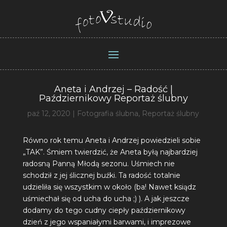
Aneta i Andrzej – Radość |
Październikowy Reportaż ślubny
paź 12, 2020
|
Fotografia ślubna
,
Reportaż ślubny
Równo rok temu Aneta i Andrzej powiedzieli sobie
„TAK”. Śmiem twierdzić, że Aneta byłą najbardziej
radosną Panną Młodą sezonu. Uśmiech nie
schodził z jej ślicznej buźki. Ta radość totalnie
udzieliła się wszystkim w około (ba! Nawet ksiądz
uśmiechał się od ucha do ucha ;) ). A jak jeszcze
dodamy do tego cudny ciepły październikowy
dzień z jego wspaniałymi barwami, i imprezowe