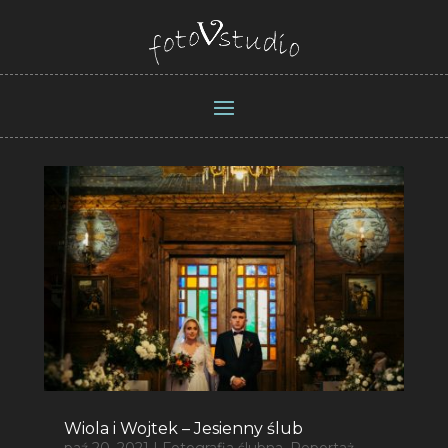
Wiola i Wojtek – Jesienny ślub
paź 20, 2021
|
Fotografia ślubna
,
Reportaż