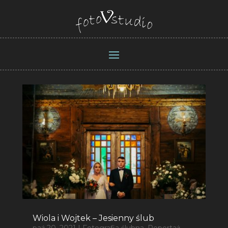
Wiola i Wojtek – Jesienny ślub
paź 20, 2021
|
Fotografia ślubna
,
Reportaż