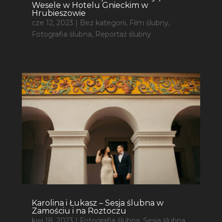
Wesele w Hotelu Gnieckim w
Hrubieszowie
cze 12, 2023
|
Bez kategorii
,
Film ślubny
,
Fotografia ślubna
,
Reportaż ślubny
Karolina i Łukasz – Sesja ślubna w
Zamościu i na Roztoczu
kwi 18, 2023
|
Fotografia ślubna
,
Sesja ślubna