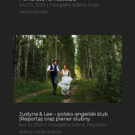
wrz 27, 2024
|
Fotografia ślubna
,
Sesja
narzeczeńska
Justyna & Lee – polsko-angielski ślub
|Reportaż oraz plener ślubny
kwi 13, 2024
|
Fotografia ślubna
,
Reportaż
ślubny
,
Sesja ślubna