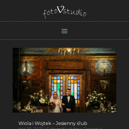
Wiola i Wojtek – Jesienny ślub
paź 20, 2021
|
Fotografia ślubna
,
Reportaż